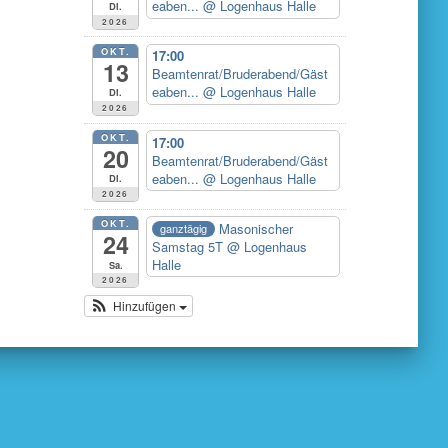
eaben...
@ Logenhaus Halle
Di.
2026
OKT.
17:00
13
Beamtenrat/Bruderabend/Gäst
eaben...
@ Logenhaus Halle
Di.
2026
OKT.
17:00
20
Beamtenrat/Bruderabend/Gäst
eaben...
@ Logenhaus Halle
Di.
2026
OKT.
Masonischer
ganztägig
24
Samstag 5T
@ Logenhaus
Halle
Sa.
2026
Hinzufügen