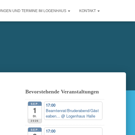
UNGEN UND TERMINE IM LOGENHAUS
KONTAKT
Bevorstehende Veranstaltungen
SEP.
17:00
1
Beamtenrat/Bruderabend/Gäst
eaben...
@ Logenhaus Halle
Di.
2026
SEP.
17:00