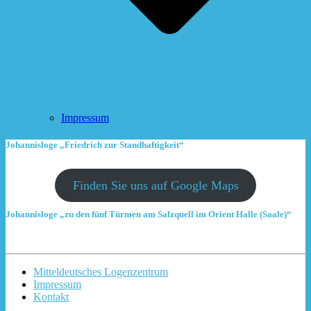
Impressum
Johannisloge „Friedrich zur Standhaftigkeit“
Finden Sie uns auf Google Maps
Johannisloge „zu den fünf Türmen am Salzquell im Orient Halle (Saale)“
Mitteldeutsches Logenzentrum
Impressum
Kontakt